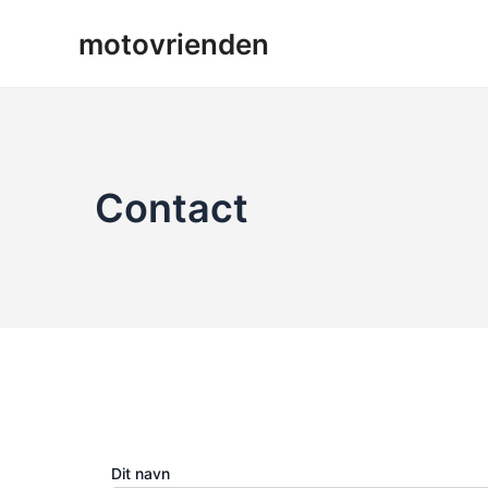
Gå
motovrienden
til
indholdet
Contact
Dit navn